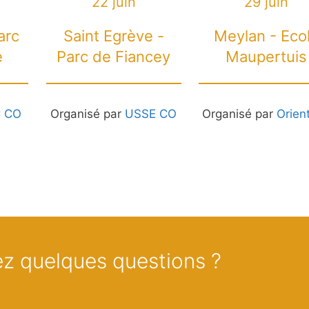
22 juin
29 juin
arc
Saint Egrève -
Meylan - Eco
e
Parc de Fiancey
Maupertuis
 CO
Organisé par
USSE CO
Organisé par
Orient
z quelques questions ?