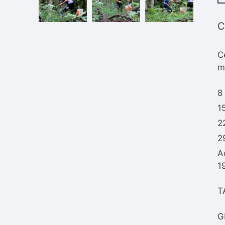
C
C
m
8
1
2
2
A
1
T
G