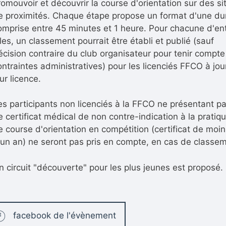
romouvoir et découvrir la course d'orientation sur des si
e proximités. Chaque étape propose un format d'une du
omprise entre 45 minutes et 1 heure.
Pour chacune d'en
lles, un classement pourrait être établi et publié (sauf
écision contraire du club organisateur pour tenir compte
ontraintes administratives) pour les licenciés FFCO à jou
ur licence.
es participants non licenciés à la FFCO ne présentant p
e certificat médical de non contre-indication à la pratiq
e course d'orientation en compétition (certificat de moi
'un an) ne seront pas pris en compte, en cas de classe
n circuit "découverte" pour les plus jeunes est proposé.
facebook de l'évènement