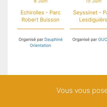
8 Juin
15 Juin
Echirolles - Parc
Seyssinet - P
Robert Buisson
Lesdiguièr
Organisé par
Dauphiné
Organisé par
GUC
Orientation
Vous vous pose