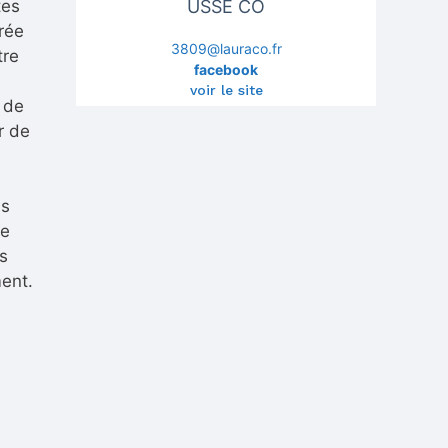
tes
USSE CO
rée
3809@lauraco.fr
tre
facebook
voir le site
 de
r de
as
ue
ns
ment.