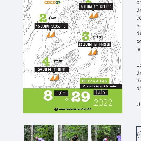
p
d
c
e
d
c
le
L
d
d
d
U