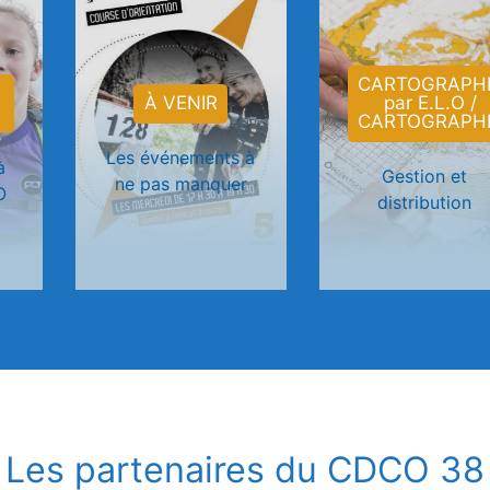
CARTOGRAPHI
À VENIR
par E.L.O /
CARTOGRAPHI
Les événements à
à
Gestion et
ne pas manquer
O
distribution
Les partenaires du CDCO 38