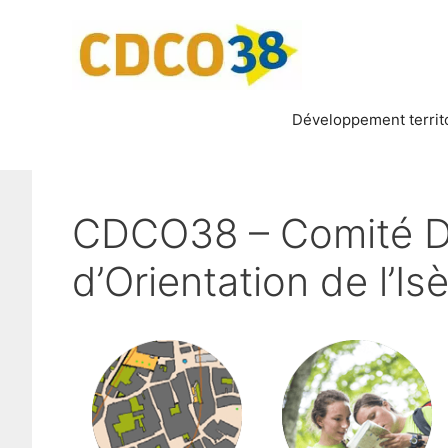
Aller
au
contenu
Développement territo
CDCO38 – Comité D
d’Orientation de l’Is