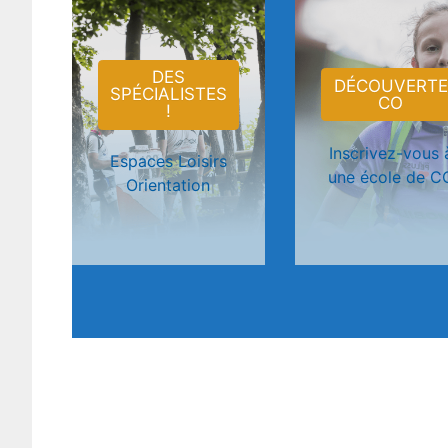
DES
DÉCOUVERTE
SPÉCIALISTES
CO
!
Inscrivez-vous 
Espaces Loisirs
une école de C
Orientation