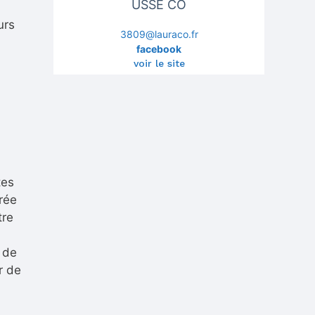
USSE CO
urs
3809@lauraco.fr
facebook
voir le site
tes
rée
tre
 de
r de