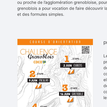
ou proche de l’agglomération grenobloise, pour 
grenoblois a pour vocation de faire découvrir l
et des formules simples.
p
L
p
d
c
e
d
c
le