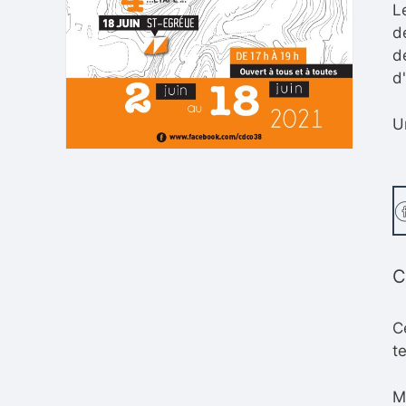
L
d
d
d
U
C
C
t
M